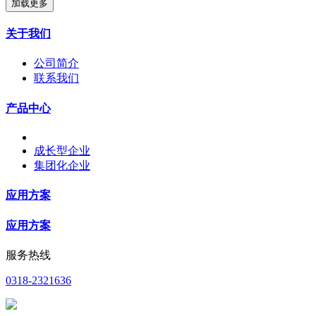
加载更多
关于我们
公司简介
联系我们
产品中心
成长型企业
集团化企业
应用方案
应用方案
服务热线
0318-2321636