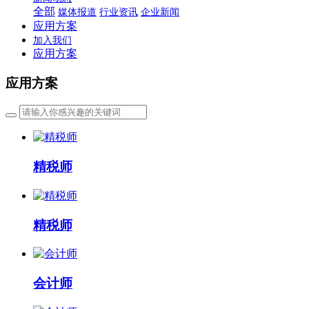
全部
媒体报道
行业资讯
企业新闻
应用方案
加入我们
应用方案
应用方案
精税师
精税师
会计师